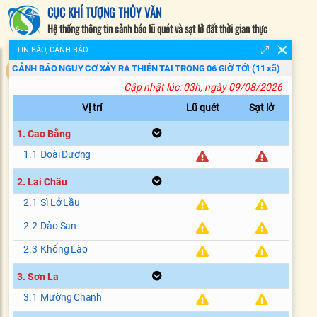
CỤC KHÍ TƯỢNG THỦY VĂN
Hệ thống thông tin cảnh báo lũ quét và sạt lở đất thời gian thực
TIN BÁO, CẢNH BÁO
11
CẢNH BÁO NGUY CƠ XẢY RA THIÊN TAI TRONG 06 GIỜ TỚI (
11
xã)
Cập nhật lúc: 03h, ngày 09/08/2026
Vị trí
Lũ quét
Sạt lở
1. Cao Bằng
1.1
Đoài Dương
2. Lai Châu
2.1
Sì Lở Lầu
2.2
Dào San
2.3
Khổng Lào
3. Sơn La
3.1
Mường Chanh